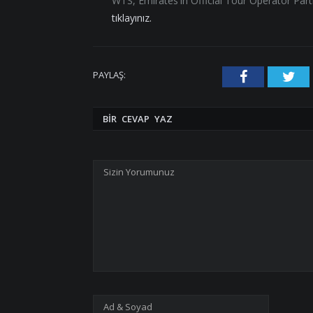
WTS, Emirates'in Official Tour Operator Part
tıklayınız.
PAYLAŞ:
Facebook
Twi
BIR CEVAP YAZ