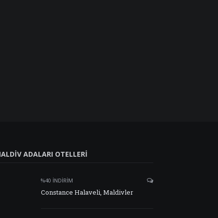
ALDIV ADALARI OTELLERI
%40 İNDIRIM
Constance Halaveli, Maldivler