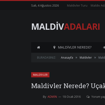
Salı, 4 Ağustos 2026
Maldivler Turu
Maldiv Ad
MALDİV
ADALARI
MALDIVLER NEREDE?
»
»
BURADASINIZ:
Anasayfa
Maldivler
Mald
MALDIVLER
Maldivler Nerede? Uça
By
ADMIN
18 Ocak 2016
Yorum ya