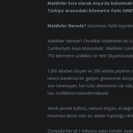
Maldivler kıta olarak Asya’da bulunmakt
Türkiye arasındaki kilometre farkı 5000’
Maldivler Nerede?
Sorumuzu farklı biçimlerd
Maldivler Nerede? Öncelikle Maldivlerin bir
Cumhuriyeti Asya kıtasındadır. Maldivler cum
750 kilometre uzaklıkta ve Hint Okyanusunda
1200 adadan oluşan ve 200 adada yaşamın ol
tanesi inanılmaz bir gelişim göstererek dünya
sınır tanımayan, her türlü aktivetenin var old
has özelliklerini barındırmaktadır.
Kendi yemek kültürü, natürel doğası, el değ
masmavi denizi olan bu adalar topluluğu Hin
Dünyada her yıl 1 milyonu aşkın turistin ziyare