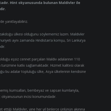
adır. Hint okyanusunda bulunan Maldivler ile
dir.
e yanıtlayabiliriz.
 Uzakdoğu ülkesi olduğunu söylememiz lazım. Maldivler
huriyeti aynı zamanda Hindistan’a komşu, Sri Lanka’ya
dır.
duğu eşsiz cennet parçaları Maldiv adalarının 110
 turizmine katkı sağlamaktadır. Hizmet kalitesi olarak
uğu bu adalar topluluğu ülke, Asya ülkelerinin kendisine
memiş kumsalları, bembeyaz ve sapsarı kumlarıyla,
t okyanusunun incisi konumundadır.
t ettiği Maldivler, yine her yıl binlerce ünlünün akınına