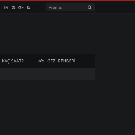
iv
Maldiv
Maldiv
Maldiv
Maldiv
Maldiv
arı
Adaları
Adaları
Adaları
Adaları
Adaları
book
Twitter
Instagram
Pinterest
Google
RSS
Plus+
 KAÇ SAAT?
GEZI REHBERI