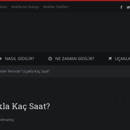
aları
Maldivler Balayı
Maldiv Otelleri
Mald
Adal
Face
NASIL GIDILIR?
NE ZAMAN GIDILIR?
UÇAKLA
ivler Nerede? Uçakla Kaç Saat?
kla Kaç Saat?
pılmamış