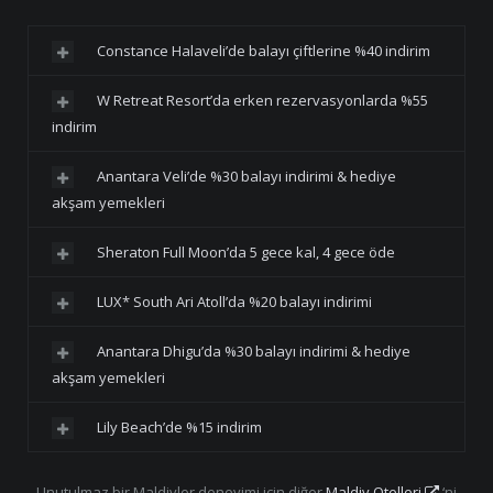
Constance Halaveli’de balayı çiftlerine %40 indirim
W Retreat Resort’da erken rezervasyonlarda %55
indirim
Anantara Veli’de %30 balayı indirimi & hediye
akşam yemekleri
Sheraton Full Moon’da 5 gece kal, 4 gece öde
LUX* South Ari Atoll’da %20 balayı indirimi
Anantara Dhigu’da %30 balayı indirimi & hediye
akşam yemekleri
Lily Beach’de %15 indirim
Unutulmaz bir Maldivler deneyimi için diğer
Maldiv Otelleri
‘ni