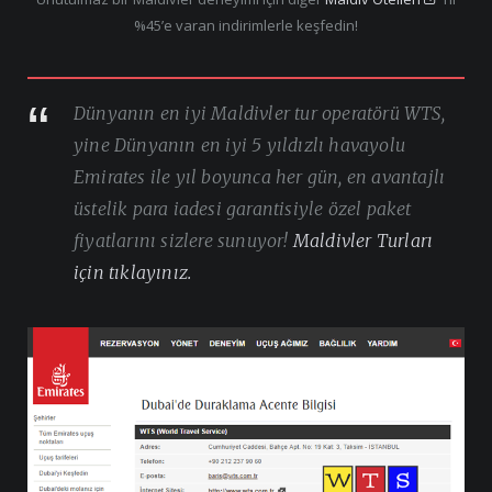
%45’e varan indirimlerle keşfedin!
Dünyanın en iyi Maldivler tur operatörü WTS,
yine Dünyanın en iyi 5 yıldızlı havayolu
Emirates ile yıl boyunca her gün, en avantajlı
üstelik para iadesi garantisiyle özel paket
fiyatlarını sizlere sunuyor!
Maldivler Turları
için tıklayınız.