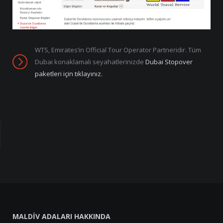
WTS, Emirates’in Official Tour Operator Partneridir. Tüm
Dubai konaklamalı seyahatlerinizde
Dubai Stopover
paketleri için tıklayınız.
MALDIV ADALARI HAKKINDA