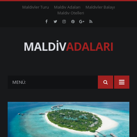
Maldivler Turu
Maldiv Adaları
Maldivler Balayı
Maldiv Otelleri
Maldiv
Maldiv
Maldiv
Maldiv
Maldiv
Maldiv
Adaları
Adaları
Adaları
Adaları
Adaları
Adaları
Facebook
Twitter
Instagram
Pinterest
Google
RSS
Plus+
MALDİV
ADALARI
MENÜ: